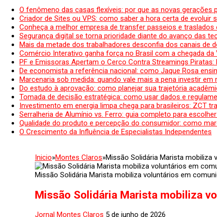
O fenômeno das casas flexíveis: por que as novas gerações 
Criador de Sites ou VPS: como saber a hora certa de evoluir su
Conheça a melhor empresa de transfer passeios e traslados 
Segurança digital se torna prioridade diante do avanço das t
Mais da metade dos trabalhadores desconfia dos canais de 
Comércio Interativo ganha força no Brasil com a chegada da
PF e Emissoras Apertam o Cerco Contra Streamings Piratas:
De economista a referência nacional: como Jaque Rosa ensina
Marcenaria sob medida: quando vale mais a pena investir em
Do estudo à aprovação: como planejar sua trajetória acadêmic
Tomada de decisão estratégica: como usar dados e regulame
Investimento em energia limpa chega para brasileiros: ZCT tr
Serralheria de Alumínio vs. Ferro: guia completo para escolher
Qualidade do produto e percepção do consumidor: como mar
O Crescimento da Influência de Especialistas Independentes
Inicio
»
Montes Claros
»
Missão Solidária Marista mobiliza
Missão Solidária Marista mobiliza voluntários em comun
Missão Solidária Marista mobiliza v
Jornal Montes Claros
5 de junho de 2026