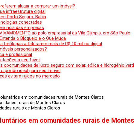
preferem alugar a comprar um imóvel?
a infraestrutura digital
em Porto Seguro, Bahia
ecnologias conectadas
denúncia das empresas
 VIVAMOMENTO ao polo empresarial da Vila Olímpia, em São Paulo
 Entenda o Bloqueio e o Que Muda
 tarólogas a faturarem mais de R$ 10 mil no digital
 móveis personalizados?
a e profissional
ntações a seu favor
az oportunidades de lucro seguro com solar, eólica e hidrogênio ver
 o portão ideal para seu imóvel
cas evitam ruídos no mercado
 voluntários em comunidades rurais de Montes Claros
idades rurais de Montes Claros
oluntários em comunidades rurais de Montes