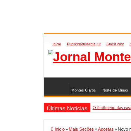
Inicio
Publicidade/Midia Kit
Guest Post
Montes Claros
Norte de Minas
Últimas Notícias
O fenômeno das casas
Criador de Sites ou V
Conheça a melhor emp
Inicio
»
Mais Seções
»
Apostas
»
Novo n