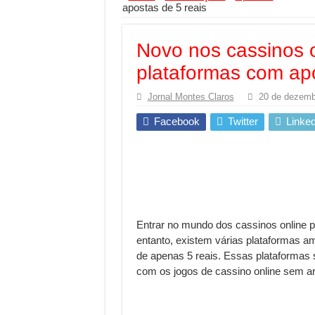
apostas de 5 reais
Segurança digital se
Mais da metade dos t
Novo nos cassinos 
Comércio Interativo
plataformas com apo
PF e Emissoras Aper
Jornal Montes Claros
20 de dezemb
De economista a refe
Facebook
Twitter
Linked
Marcenaria sob medi
Do estudo à aprovaçã
Tomada de decisão es
Investimento em ener
Serralheria de Alumí
Entrar no mundo dos cassinos online p
entanto, existem várias plataformas am
Qualidade do produt
de apenas 5 reais. Essas plataformas s
O Crescimento da Inf
com os jogos de cassino online sem ar