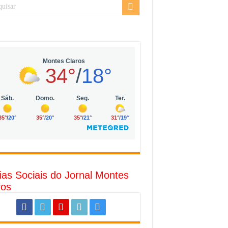
sarial da Vila Olímpia, em São Paulo
uda
R$ 10 mil no digital
o com solar, eólica e hidrogênio verde
l
ias Sociais do Jornal Montes
ros