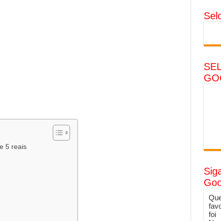
Sel
SE
GO
e 5 reais
Sig
Goo
Que
fav
foi