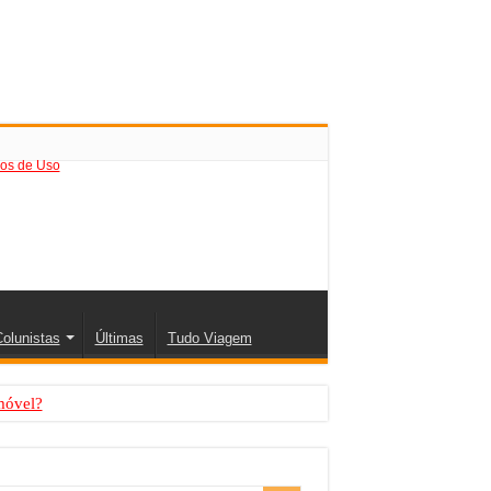
os de Uso
olunistas
Últimas
Tudo Viagem
móvel?