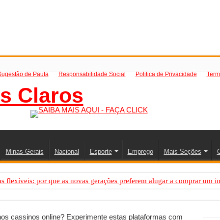
Sugestão de Pauta
Responsabilidade Social
Politica de Privacidade
Term
Minas Gerais
Nacional
Esporte
Emprego
Mais Seções
C
 flexíveis: por que as novas gerações preferem alugar a comprar um i
PS: como saber a hora certa de evoluir sua infraestrutura digital
resa de transfer passeios e traslados em Porto Seguro, Bahia
os cassinos online? Experimente estas plataformas com