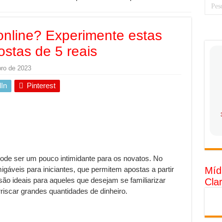
 torna prioridade diante do avanço das tecnologias conectadas
rabalhadores desconfia dos canais de denúncia das empresas
online? Experimente estas
 ganha força no Brasil com a chegada da VIVAMOMENTO ao polo empre
stas de 5 reais
tam o Cerco Contra Streamings Piratas: Entenda o Bloqueio e o Que M
ro de 2023
rência nacional: como Jaque Rosa ensina tarólogas a faturarem mais de 
In
Pinterest
da: quando vale mais a pena investir em móveis personalizados?
o: como planejar sua trajetória acadêmica e profissional
tratégica: como usar dados e regulamentações a seu favor
gia limpa chega para brasileiros: ZCT traz oportunidades de lucro segur
nio vs. Ferro: guia completo para escolher o portão ideal para seu imóve
ode ser um pouco intimidante para os novatos. No
Míd
igáveis para iniciantes, que permitem apostas a partir
o e percepção do consumidor: como marcas evitam ruídos no mercado
ão ideais para aqueles que desejam se familiarizar
Cla
luência de Especialistas Independentes
riscar grandes quantidades de dinheiro.