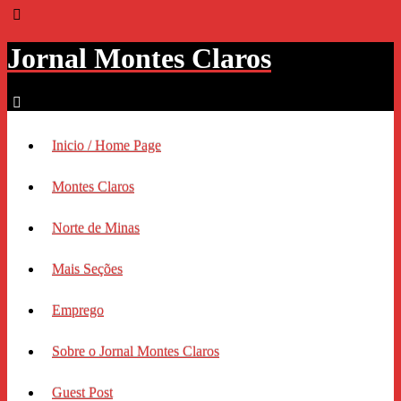
Jornal Montes Claros
Inicio / Home Page
Montes Claros
Norte de Minas
Mais Seções
Emprego
Sobre o Jornal Montes Claros
Guest Post