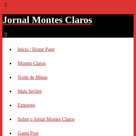
Jornal Montes Claros
Inicio / Home Page
Montes Claros
Norte de Minas
Mais Seções
Emprego
Sobre o Jornal Montes Claros
Guest Post