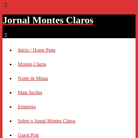
Jornal Montes Claros
Inicio / Home Page
Montes Claros
Norte de Minas
Mais Seções
Emprego
Sobre o Jornal Montes Claros
Guest Post