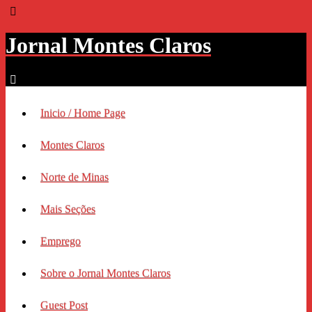
Jornal Montes Claros
Inicio / Home Page
Montes Claros
Norte de Minas
Mais Seções
Emprego
Sobre o Jornal Montes Claros
Guest Post