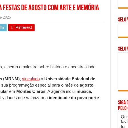
 Festas de Agosto com arte e memória
de 2025
Selo 
In
Pinterest
SELO 
 cinema e palestra sobre história e ancestralidade
as (MRNM)
,
vinculado
à
Universidade Estadual de
ou sua programação especial para o mês de
agosto
,
ular
em
Montes Claros
. A agenda inclui
música,
tividades que valorizam a
identidade do povo norte-
Siga 
.
pelo
Que
fav
foi