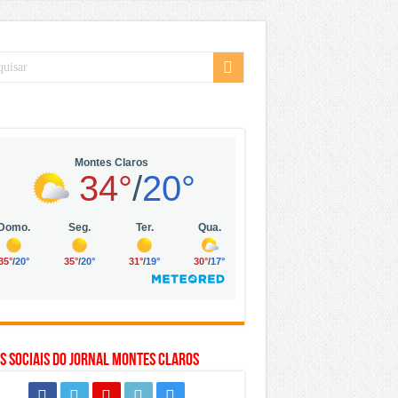
 da Vila Olímpia, em São Paulo
 mil no digital
 solar, eólica e hidrogênio verde
s Sociais do Jornal Montes Claros