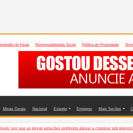
Sugestão de Pauta
Responsabilidade Social
Politica de Privacidade
Term
Minas Gerais
Nacional
Esporte
Emprego
Mais Seções
C
íveis: por que as novas gerações preferem alugar a comprar um imóvel