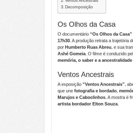
Ventos Ancestrais
Decomposição
Os Olhos da Casa
O documentário
“Os Olhos da Casa”
17h30
. A produção retrata a trajetória 
por
Humberto Ruas Abreu
, e sua tr
Ashé Gomeia
. O filme é conduzido pe
memória, o saber e a ancestralidade 
Ventos Ancestrais
A exposição
“Ventos Ancestrais”
, ab
que une
fotografia e bordado
,
memóri
Marujos e Caboclinhos
. A mostra é f
artista bordador Elton Souza
.