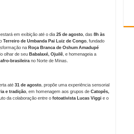
estará em exibição até o dia
25 de agosto
, das
8h às
do
Terreiro de Umbanda Pai Luiz de Congo
, fundado
ansformação na
Roça Branca de Oshum Amadupé
lo olhar de seu
Babalaxé, Ojuilê
, e homenageia a
afro-brasileira
no Norte de Minas.
erta até
31 de agosto
, propõe uma experiência sensorial
a e tradição
, em homenagem aos grupos de
Catopês,
ruto da colaboração entre o
fotoativista Lucas Viggi
e o