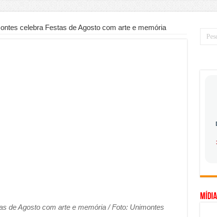
mo saber a hora certa de evoluir sua infraestrutura digital
de transfer passeios e traslados em Porto Seguro, Bahia
ntes celebra Festas de Agosto com arte e memória
 prioridade diante do avanço das tecnologias conectadas
hadores desconfia dos canais de denúncia das empresas
a força no Brasil com a chegada da VIVAMOMENTO ao polo empresarial
Cerco Contra Streamings Piratas: Entenda o Bloqueio e o Que Muda
 nacional: como Jaque Rosa ensina tarólogas a faturarem mais de R$ 10
ando vale mais a pena investir em móveis personalizados?
o planejar sua trajetória acadêmica e profissional
gica: como usar dados e regulamentações a seu favor
mpa chega para brasileiros: ZCT traz oportunidades de lucro seguro com
. Ferro: guia completo para escolher o portão ideal para seu imóvel
Mídia
ercepção do consumidor: como marcas evitam ruídos no mercado
s de Agosto com arte e memória / Foto: Unimontes
ia de Especialistas Independentes