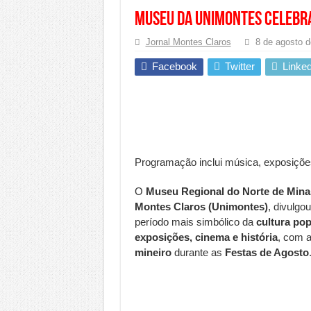
Museu da Unimontes celebra
Jornal Montes Claros
8 de agosto 
Facebook
Twitter
Linked
Programação inclui música, exposições,
O
Museu Regional do Norte de Min
Montes Claros (Unimontes)
, divulg
período mais simbólico da
cultura pop
exposições, cinema e história
, com a
mineiro
durante as
Festas de Agosto