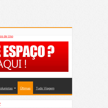
os de Uso
olunistas
Últimas
Tudo Viagem
?