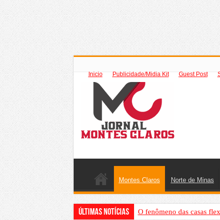
Inicio
Publicidade/Midia Kit
Guest Post
Montes Claros
Norte de Minas
Últimas Notícias
O fenômeno das casas flex