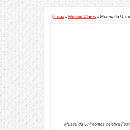
Criador de Sites ou VPS: co
Conheça a melhor empresa 
Inicio
»
Montes Claros
»
Museu da Unimo
Segurança digital se torna
Mais da metade dos trabal
Comércio Interativo ganh
PF e Emissoras Apertam o 
De economista a referência
Marcenaria sob medida: qu
Do estudo à aprovação: com
Tomada de decisão estraté
Investimento em energia li
Serralheria de Alumínio vs
Qualidade do produto e p
Museu da Unimontes celebra Festa
O Crescimento da Influênc