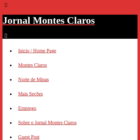
Jornal Montes Claros
Inicio / Home Page
Montes Claros
Norte de Minas
Mais Seções
Emprego
Sobre o Jornal Montes Claros
Guest Post