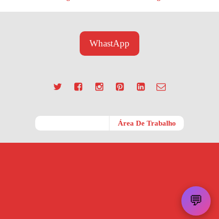
WhastApp
Móvel
Área De Trabalho
💬