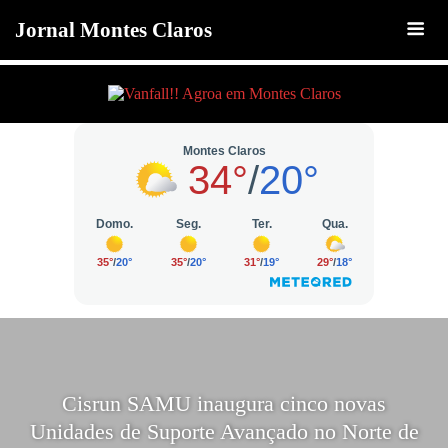
Jornal Montes Claros
Cisrun SAMU inaugura cinco novas
Unidades de Suporte Avançado no Norte de