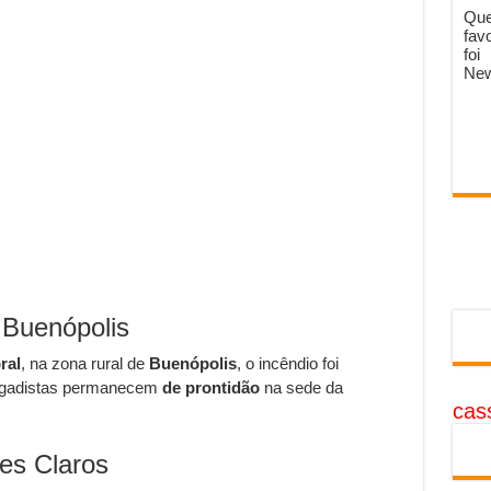
Que
fav
foi
New
 Buenópolis
ral
, na zona rural de
Buenópolis
, o incêndio foi
rigadistas permanecem
de prontidão
na sede da
cass
es Claros