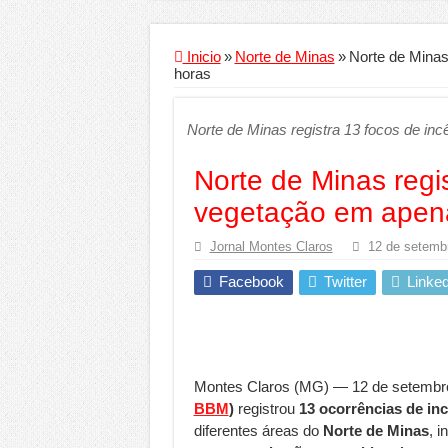
Criador de Sites ou V
Conheça a melhor emp
Inicio
»
Norte de Minas
»
Norte de Minas
horas
Segurança digital se
Mais da metade dos t
Norte de Minas registra 13 focos de i
Comércio Interativo
Norte de Minas regi
PF e Emissoras Aper
vegetação em apen
De economista a refe
Jornal Montes Claros
Marcenaria sob medi
12 de setemb
Do estudo à aprovaçã
Facebook
Twitter
Linked
Tomada de decisão es
Investimento em ener
Serralheria de Alumí
Montes Claros (MG) — 12 de setembr
BBM
)
registrou
13 ocorrências de in
Qualidade do produt
diferentes áreas do
Norte de Minas
, i
O Crescimento da Inf