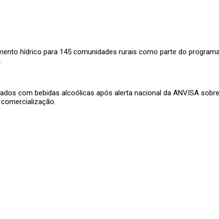
mento hídrico para 145 comunidades rurais como parte do programa P
.
idados com bebidas alcoólicas após alerta nacional da ANVISA sobr
e comercialização.