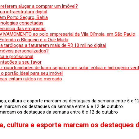
preferem alugar a comprar um imóvel?
a infraestrutura digital
em Porto Seguro, Bahia
ecnologias conectadas
denúncia das empresas
 VIVAMOMENTO ao polo empresarial da Vila Olímpia, em São Paulo
 Entenda o Bloqueio e o Que Muda
 tarólogas a faturarem mais de R$ 10 mil no digital
 móveis personalizados?
a e profissional
ntações a seu favor
az oportunidades de lucro seguro com solar, eólica e hidrogênio ver
 o portão ideal para seu imóvel
cas evitam ruídos no mercado
nça, cultura e esporte marcam os destaques da semana entre 6 e 1
e marcam os destaques da semana entre 6 e 12 de outubro
a, cultura e esporte marcam os destaques 