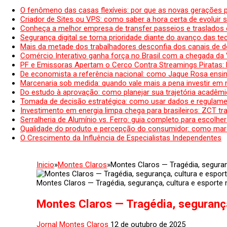
O fenômeno das casas flexíveis: por que as novas gerações 
Criador de Sites ou VPS: como saber a hora certa de evoluir su
Conheça a melhor empresa de transfer passeios e traslados 
Segurança digital se torna prioridade diante do avanço das t
Mais da metade dos trabalhadores desconfia dos canais de 
Comércio Interativo ganha força no Brasil com a chegada da
PF e Emissoras Apertam o Cerco Contra Streamings Piratas:
De economista a referência nacional: como Jaque Rosa ensina
Marcenaria sob medida: quando vale mais a pena investir em
Do estudo à aprovação: como planejar sua trajetória acadêmic
Tomada de decisão estratégica: como usar dados e regulame
Investimento em energia limpa chega para brasileiros: ZCT tr
Serralheria de Alumínio vs. Ferro: guia completo para escolher
Qualidade do produto e percepção do consumidor: como mar
O Crescimento da Influência de Especialistas Independentes
Inicio
»
Montes Claros
»
Montes Claros — Tragédia, segura
Montes Claros — Tragédia, segurança, cultura e esport
Montes Claros — Tragédia, seguranç
Jornal Montes Claros
12 de outubro de 2025