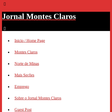
Jornal Montes Claros
Inicio / Home Page
Montes Claros
Norte de Minas
Mais Seções
Emprego
Sobre o Jornal Montes Claros
Guest Post