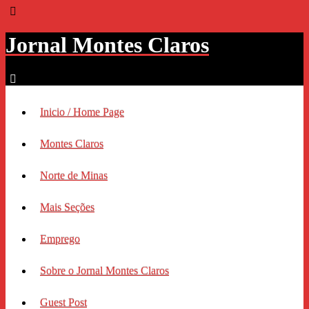
Jornal Montes Claros
Inicio / Home Page
Montes Claros
Norte de Minas
Mais Seções
Emprego
Sobre o Jornal Montes Claros
Guest Post