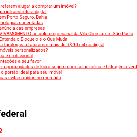
preferem alugar a comprar um imóvel?
a infraestrutura digital
em Porto Seguro, Bahia
ecnologias conectadas
denúncia das empresas
 VIVAMOMENTO ao polo empresarial da Vila Olímpia, em São Paulo
 Entenda o Bloqueio e o Que Muda
 tarólogas a faturarem mais de R$ 10 mil no digital
 móveis personalizados?
a e profissional
ntações a seu favor
az oportunidades de lucro seguro com solar, eólica e hidrogênio ver
 o portão ideal para seu imóvel
cas evitam ruídos no mercado
federal
o