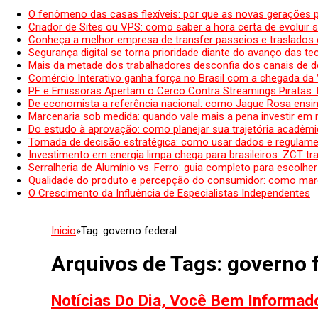
O fenômeno das casas flexíveis: por que as novas gerações 
Criador de Sites ou VPS: como saber a hora certa de evoluir su
Conheça a melhor empresa de transfer passeios e traslados 
Segurança digital se torna prioridade diante do avanço das t
Mais da metade dos trabalhadores desconfia dos canais de 
Comércio Interativo ganha força no Brasil com a chegada da
PF e Emissoras Apertam o Cerco Contra Streamings Piratas:
De economista a referência nacional: como Jaque Rosa ensina
Marcenaria sob medida: quando vale mais a pena investir em
Do estudo à aprovação: como planejar sua trajetória acadêmic
Tomada de decisão estratégica: como usar dados e regulame
Investimento em energia limpa chega para brasileiros: ZCT tr
Serralheria de Alumínio vs. Ferro: guia completo para escolher
Qualidade do produto e percepção do consumidor: como mar
O Crescimento da Influência de Especialistas Independentes
Inicio
»
Tag:
governo federal
Arquivos de Tags:
governo 
Notícias Do Dia, Você Bem Informad