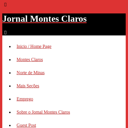
Jornal Montes Claros
Inicio / Home Page
Montes Claros
Norte de Minas
Mais Seções
Emprego
Sobre o Jornal Montes Claros
Guest Post