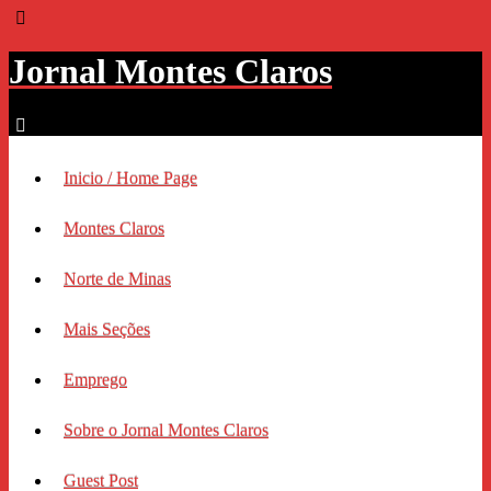
Jornal Montes Claros
Inicio / Home Page
Montes Claros
Norte de Minas
Mais Seções
Emprego
Sobre o Jornal Montes Claros
Guest Post