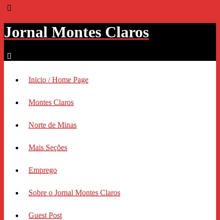
Jornal Montes Claros
Inicio / Home Page
Montes Claros
Norte de Minas
Mais Seções
Emprego
Sobre o Jornal Montes Claros
Guest Post