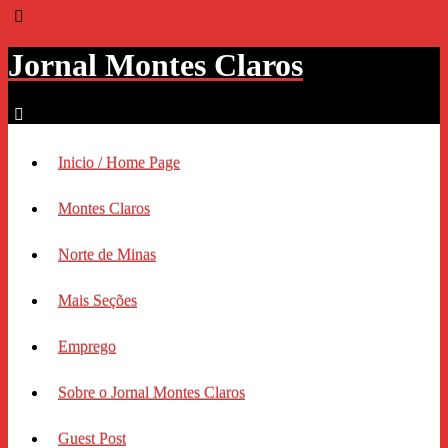
Jornal Montes Claros
Inicio / Home Page
Montes Claros
Norte de Minas
Mais Seções
Emprego
Sobre o Jornal Montes Claros
Guest Post