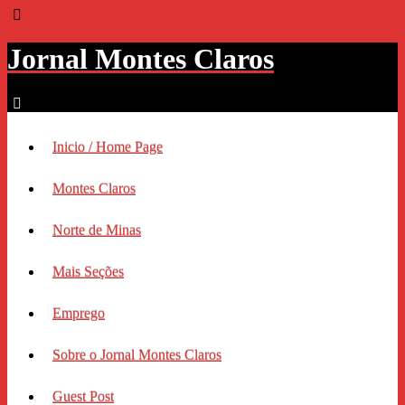
Jornal Montes Claros
Inicio / Home Page
Montes Claros
Norte de Minas
Mais Seções
Emprego
Sobre o Jornal Montes Claros
Guest Post