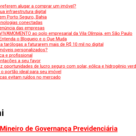
preferem alugar a comprar um imóvel?
a infraestrutura digital
em Porto Seguro, Bahia
ecnologias conectadas
denúncia das empresas
 VIVAMOMENTO ao polo empresarial da Vila Olímpia, em São Paulo
 Entenda o Bloqueio e o Que Muda
 tarólogas a faturarem mais de R$ 10 mil no digital
 móveis personalizados?
a e profissional
ntações a seu favor
az oportunidades de lucro seguro com solar, eólica e hidrogênio ver
 o portão ideal para seu imóvel
cas evitam ruídos no mercado
i
ineiro de Governança Previdenciária