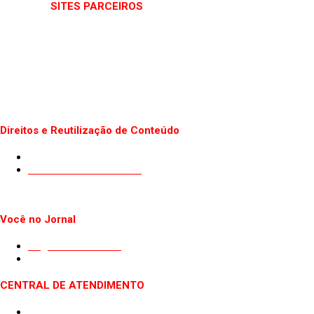
SITES PARCEIROS
Direitos e Reutilização de Conteúdo
Termos de uso do Site
Politica de Privacidade
Você no Jornal
Sugestão de Pauta
Guest Post
CENTRAL DE ATENDIMENTO
Quem somos