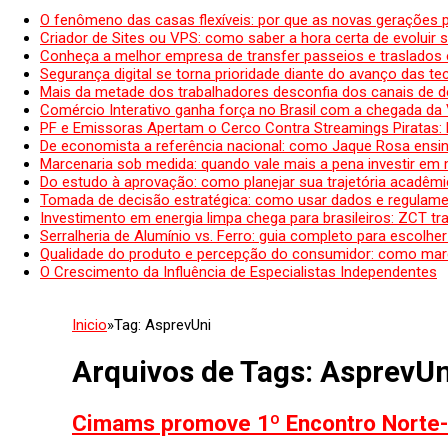
O fenômeno das casas flexíveis: por que as novas gerações 
Criador de Sites ou VPS: como saber a hora certa de evoluir su
Conheça a melhor empresa de transfer passeios e traslados 
Segurança digital se torna prioridade diante do avanço das t
Mais da metade dos trabalhadores desconfia dos canais de 
Comércio Interativo ganha força no Brasil com a chegada da
PF e Emissoras Apertam o Cerco Contra Streamings Piratas:
De economista a referência nacional: como Jaque Rosa ensina
Marcenaria sob medida: quando vale mais a pena investir em
Do estudo à aprovação: como planejar sua trajetória acadêmic
Tomada de decisão estratégica: como usar dados e regulame
Investimento em energia limpa chega para brasileiros: ZCT tr
Serralheria de Alumínio vs. Ferro: guia completo para escolher
Qualidade do produto e percepção do consumidor: como mar
O Crescimento da Influência de Especialistas Independentes
Inicio
»
Tag:
AsprevUni
Arquivos de Tags:
AsprevUn
Cimams promove 1º Encontro Norte-M