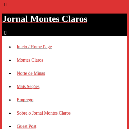
Jornal Montes Claros
Inicio / Home Page
Montes Claros
Norte de Minas
Mais Seções
Emprego
Sobre o Jornal Montes Claros
Guest Post