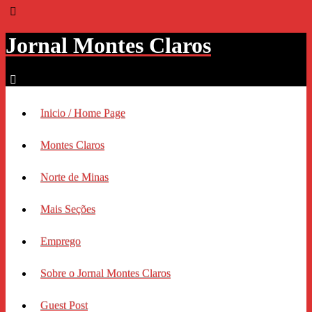
Jornal Montes Claros
Inicio / Home Page
Montes Claros
Norte de Minas
Mais Seções
Emprego
Sobre o Jornal Montes Claros
Guest Post