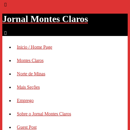
Jornal Montes Claros
Inicio / Home Page
Montes Claros
Norte de Minas
Mais Seções
Emprego
Sobre o Jornal Montes Claros
Guest Post