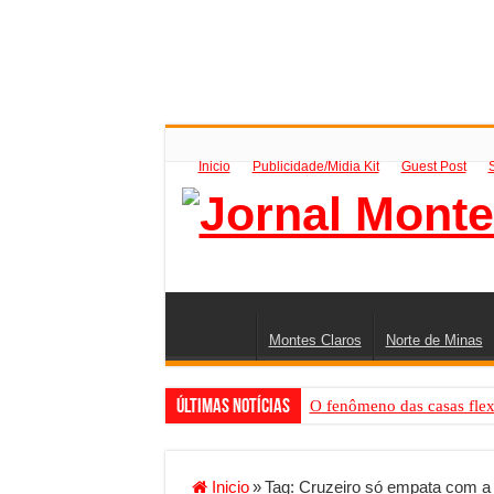
Inicio
Publicidade/Midia Kit
Guest Post
Montes Claros
Norte de Minas
Últimas Notícias
O fenômeno das casas flex
Criador de Sites ou VPS: co
Conheça a melhor empresa 
Inicio
»
Tag:
Cruzeiro só empata com 