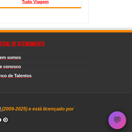
Tudo Viagem
NTRAL DE ATENDIMENTO
em somos
le conosco
nco de Talentos
i
(2009-2025) e está licençado por
💬
💬