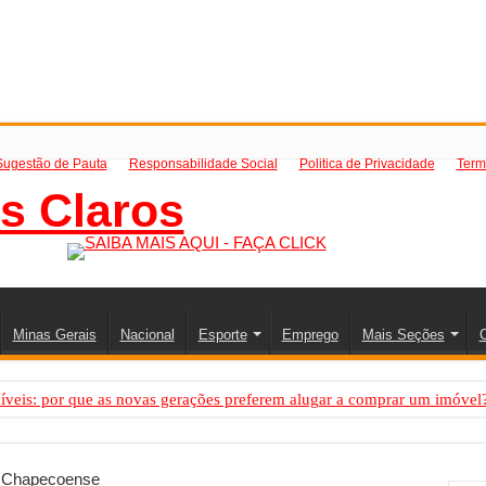
Sugestão de Pauta
Responsabilidade Social
Politica de Privacidade
Term
Minas Gerais
Nacional
Esporte
Emprego
Mais Seções
C
íveis: por que as novas gerações preferem alugar a comprar um imóvel
mo saber a hora certa de evoluir sua infraestrutura digital
de transfer passeios e traslados em Porto Seguro, Bahia
a Chapecoense