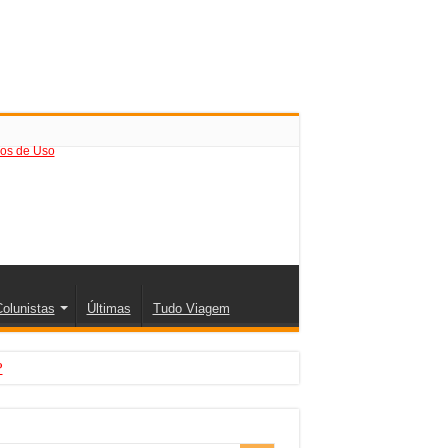
os de Uso
olunistas
Últimas
Tudo Viagem
?