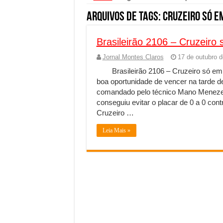
Segurança digital se torna
Arquivos de Tags:
Cruzeiro só e
Mais da metade dos trabal
Brasileirão 2106 – Cruzeir
Comércio Interativo ganh
Jornal Montes Claros
17 de outubro 
PF e Emissoras Apertam o 
Brasileirão 2106 – Cruzeiro só 
De economista a referência
boa oportunidade de vencer na tarde d
comandado pelo técnico Mano Menezes 
Marcenaria sob medida: qu
conseguiu evitar o placar de 0 a 0 con
Do estudo à aprovação: com
Cruzeiro …
Tomada de decisão estraté
Leia Mais »
Investimento em energia li
Serralheria de Alumínio vs
Qualidade do produto e p
O Crescimento da Influênc