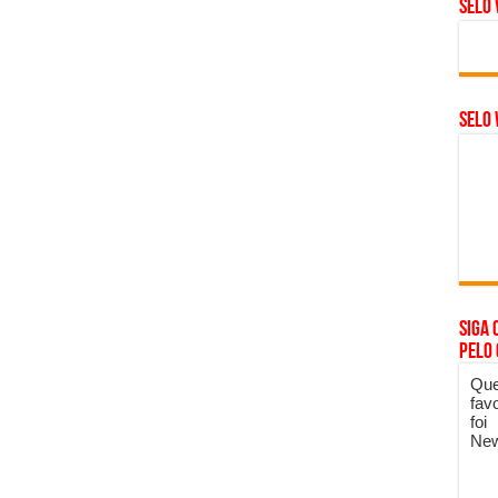
Selo 
SELO 
Siga 
pelo
Que
fav
foi
New