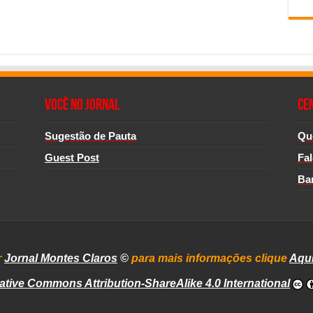
Você no Jornal
CE
Sugestão de Pauta
Qu
Guest Post
Fa
Ba
r
Jornal Montes Claros
©
para mais informações clique
Aqu
ative Commons Attribution-ShareAlike 4.0 International