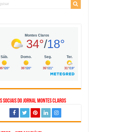
 da Vila Olímpia, em São Paulo
 mil no digital
 solar, eólica e hidrogênio verde
s Sociais do Jornal Montes Claros