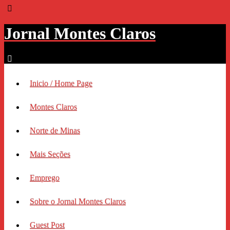
Jornal Montes Claros
Inicio / Home Page
Montes Claros
Norte de Minas
Mais Seções
Emprego
Sobre o Jornal Montes Claros
Guest Post