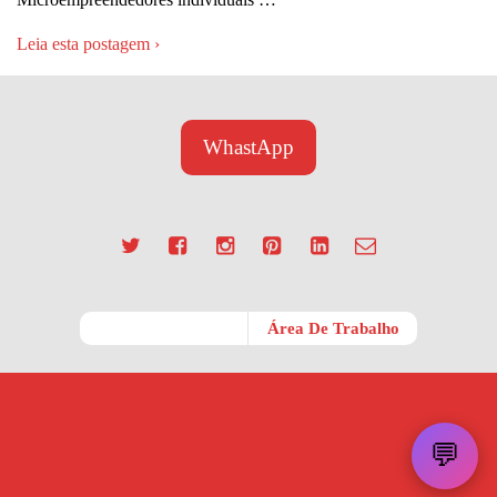
Leia esta postagem ›
WhastApp
Móvel
Área De Trabalho
💬