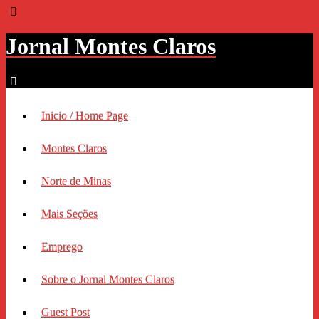
Jornal Montes Claros
Inicio / Home Page
Montes Claros
Norte de Minas
Mais Seções
Emprego
Sobre o Jornal Montes Claros
Guest Post