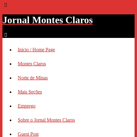
Jornal Montes Claros
Inicio / Home Page
Montes Claros
Norte de Minas
Mais Seções
Emprego
Sobre o Jornal Montes Claros
Guest Post