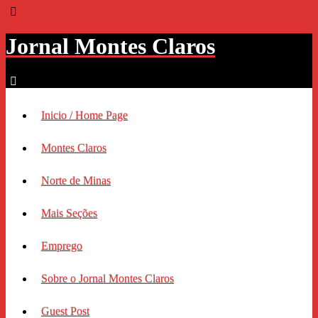
Jornal Montes Claros
Inicio / Home Page
Montes Claros
Norte de Minas
Mais Seções
Emprego
Sobre o Jornal Montes Claros
Guest Post