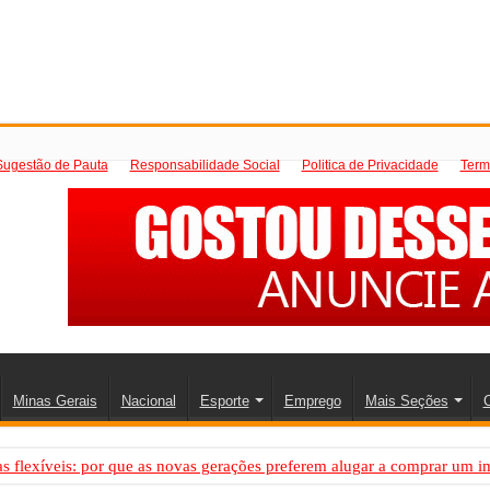
Sugestão de Pauta
Responsabilidade Social
Politica de Privacidade
Term
Minas Gerais
Nacional
Esporte
Emprego
Mais Seções
C
 flexíveis: por que as novas gerações preferem alugar a comprar um i