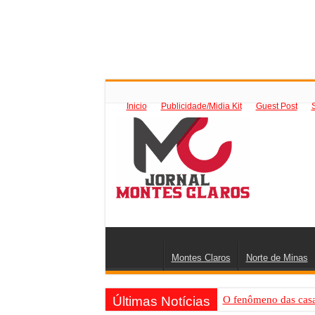
Inicio
Publicidade/Midia Kit
Guest Post
Montes Claros
Norte de Minas
Últimas Notícias
O fenômeno das casas