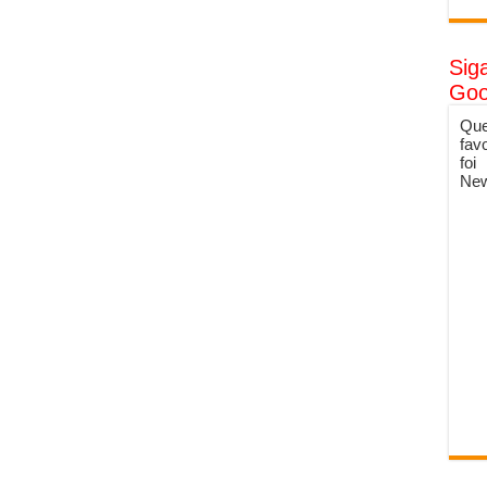
Sig
Goo
Que
fav
foi
New