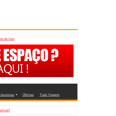
os de Uso
olunistas
Últimas
Tudo Viagem
móvel?