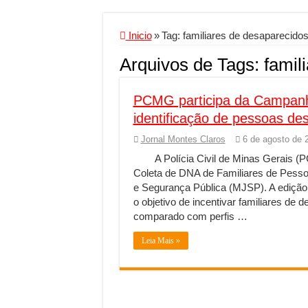
Criador de Sites ou V
Conheça a melhor emp
Inicio
»
Tag:
familiares de desaparecido
Segurança digital se
Arquivos de Tags:
famil
Mais da metade dos t
PCMG participa da Campanh
Comércio Interativo
identificação de pessoas de
PF e Emissoras Aper
Jornal Montes Claros
6 de agosto de 
De economista a refe
A Polícia Civil de Minas Gerais 
Marcenaria sob medi
Coleta de DNA de Familiares de Pesso
e Segurança Pública (MJSP). A edição
Do estudo à aprovaçã
o objetivo de incentivar familiares de
Tomada de decisão es
comparado com perfis …
Investimento em ener
Leia Mais »
Serralheria de Alumí
Qualidade do produt
O Crescimento da Inf