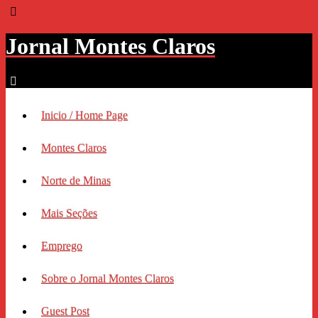
Jornal Montes Claros
Inicio / Home Page
Montes Claros
Norte de Minas
Mais Seções
Emprego
Sobre o Jornal Montes Claros
Guest Post