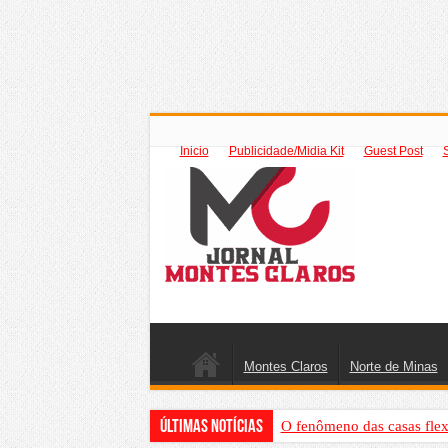
Inicio
Publicidade/Midia Kit
Guest Post
Montes Claros
Norte de Minas
Últimas Notícias
O fenômeno das casas flex