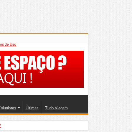
os de Uso
olunistas
Últimas
Tudo Viagem
?