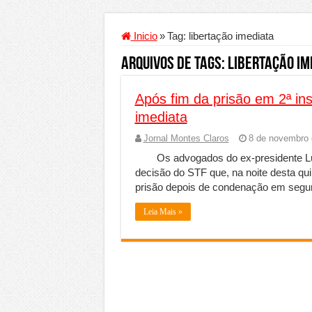
Criador de Sites ou VPS: co
Conheça a melhor empresa 
Inicio
»
Tag:
libertação imediata
Segurança digital se torna
Arquivos de Tags:
libertação im
Mais da metade dos trabal
Após fim da prisão em 2ª ins
Comércio Interativo ganh
imediata
PF e Emissoras Apertam o 
Jornal Montes Claros
8 de novembro 
De economista a referência
Os advogados do ex-presidente Lu
Marcenaria sob medida: qu
decisão do STF que, na noite desta quin
prisão depois de condenação em segun
Do estudo à aprovação: com
Leia Mais »
Tomada de decisão estraté
Investimento em energia li
Serralheria de Alumínio vs
Qualidade do produto e p
O Crescimento da Influênc