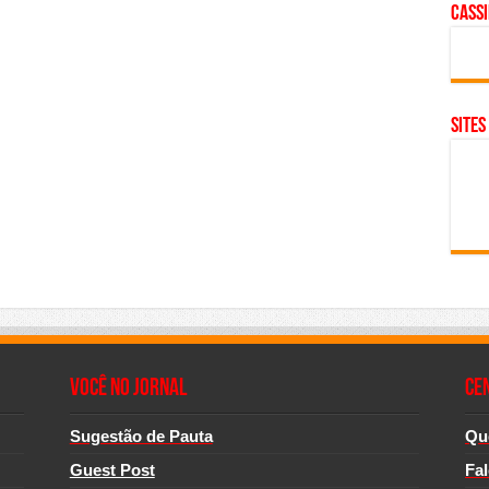
cass
SITES
Você no Jornal
CE
Sugestão de Pauta
Qu
Guest Post
Fa