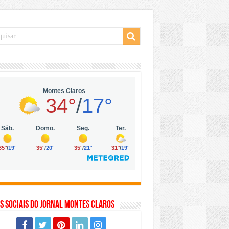
 da Vila Olímpia, em São Paulo
 mil no digital
 solar, eólica e hidrogênio verde
s Sociais do Jornal Montes Claros