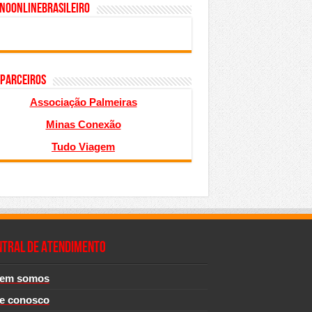
inoonlinebrasileiro
 PARCEIROS
Associação Palmeiras
Minas Conexão
Tudo Viagem
NTRAL DE ATENDIMENTO
em somos
le conosco