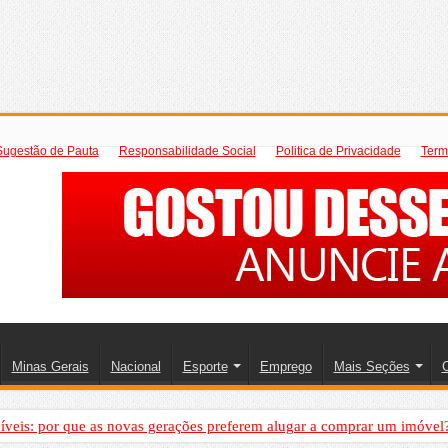
Sugestão de Pauta
Responsabilidade Social
Politica de Privacidade
Term
Minas Gerais
Nacional
Esporte
Emprego
Mais Seções
C
íveis: por que as novas gerações preferem alugar a comprar um imóvel