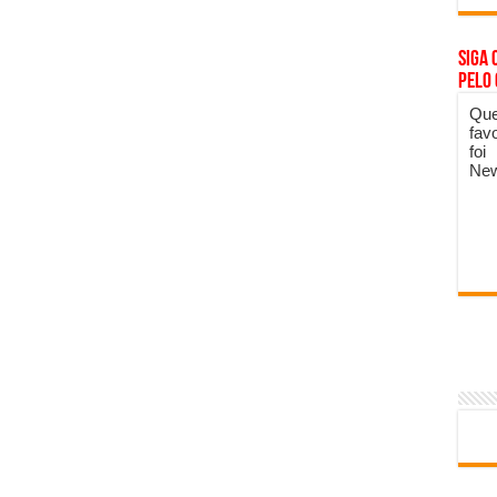
Siga 
pelo
Que
fav
foi
New