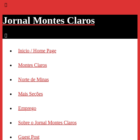
Jornal Montes Claros
Inicio / Home Page
Montes Claros
Norte de Minas
Mais Seções
Emprego
Sobre o Jornal Montes Claros
Guest Post