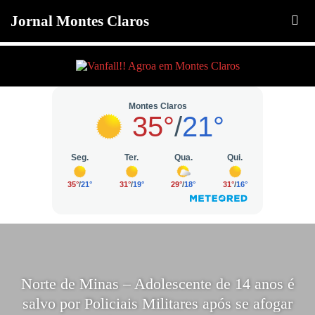
Jornal Montes Claros
Norte de Minas – Adolescente de 14 anos é
salvo por Policiais Militares após se afogar