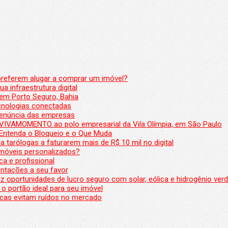
preferem alugar a comprar um imóvel?
a infraestrutura digital
em Porto Seguro, Bahia
ecnologias conectadas
denúncia das empresas
 VIVAMOMENTO ao polo empresarial da Vila Olímpia, em São Paulo
 Entenda o Bloqueio e o Que Muda
 tarólogas a faturarem mais de R$ 10 mil no digital
 móveis personalizados?
a e profissional
ntações a seu favor
az oportunidades de lucro seguro com solar, eólica e hidrogênio ver
 o portão ideal para seu imóvel
cas evitam ruídos no mercado