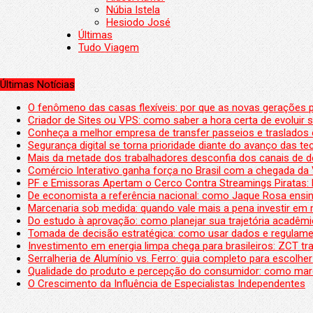
Núbia Istela
Hesiodo José
Últimas
Tudo Viagem
Últimas Notícias
O fenômeno das casas flexíveis: por que as novas gerações 
Criador de Sites ou VPS: como saber a hora certa de evoluir su
Conheça a melhor empresa de transfer passeios e traslados 
Segurança digital se torna prioridade diante do avanço das t
Mais da metade dos trabalhadores desconfia dos canais de 
Comércio Interativo ganha força no Brasil com a chegada da
PF e Emissoras Apertam o Cerco Contra Streamings Piratas:
De economista a referência nacional: como Jaque Rosa ensina
Marcenaria sob medida: quando vale mais a pena investir em
Do estudo à aprovação: como planejar sua trajetória acadêmic
Tomada de decisão estratégica: como usar dados e regulame
Investimento em energia limpa chega para brasileiros: ZCT tr
Serralheria de Alumínio vs. Ferro: guia completo para escolher
Qualidade do produto e percepção do consumidor: como mar
O Crescimento da Influência de Especialistas Independentes