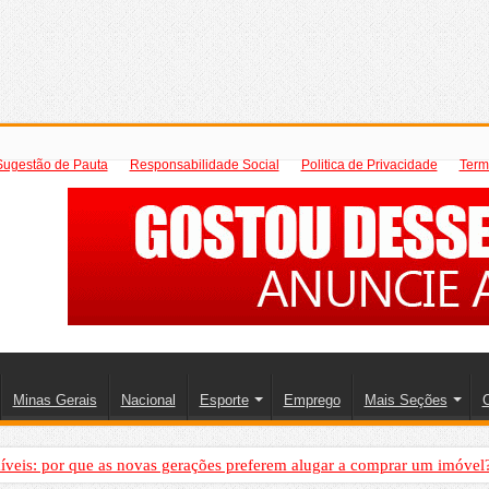
Sugestão de Pauta
Responsabilidade Social
Politica de Privacidade
Term
Minas Gerais
Nacional
Esporte
Emprego
Mais Seções
C
íveis: por que as novas gerações preferem alugar a comprar um imóvel