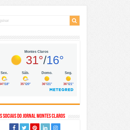
 da Vila Olímpia, em São Paulo
 mil no digital
 solar, eólica e hidrogênio verde
s Sociais do Jornal Montes Claros