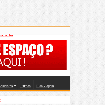
os de Uso
olunistas
Últimas
Tudo Viagem
?