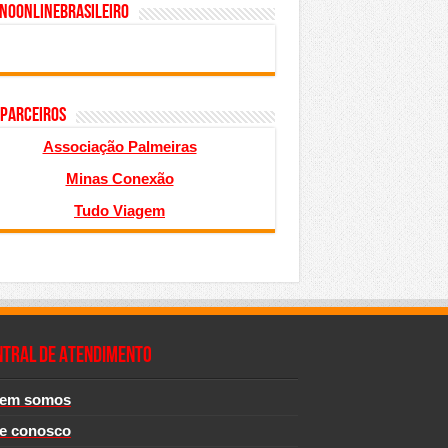
inoonlinebrasileiro
 PARCEIROS
Associação Palmeiras
Minas Conexão
Tudo Viagem
NTRAL DE ATENDIMENTO
em somos
le conosco