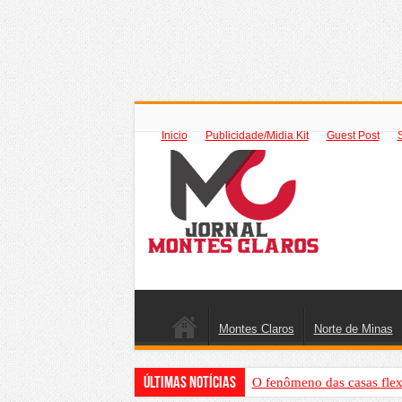
Inicio
Publicidade/Midia Kit
Guest Post
Montes Claros
Norte de Minas
Últimas Notícias
O fenômeno das casas flex