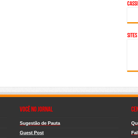
cass
SITES
Você no Jornal
CE
Sugestão de Pauta
Qu
Guest Post
Fa