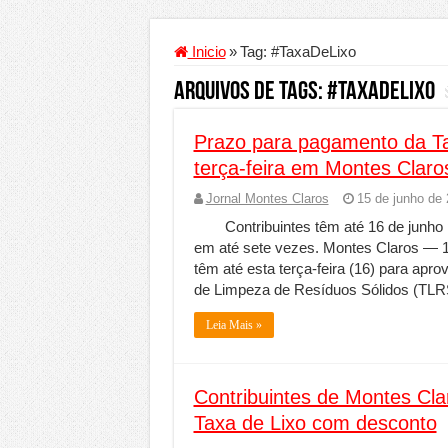
Criador de Sites ou VPS: co
Conheça a melhor empresa 
Inicio
»
Tag:
#TaxaDeLixo
Segurança digital se torna
Arquivos de Tags:
#TaxaDeLixo
Mais da metade dos trabal
Prazo para pagamento da Ta
Comércio Interativo ganh
terça-feira em Montes Claro
PF e Emissoras Apertam o 
Jornal Montes Claros
15 de junho de
De economista a referência
Contribuintes têm até 16 de junh
Marcenaria sob medida: qu
em até sete vezes. Montes Claros — 1
têm até esta terça-feira (16) para apr
Do estudo à aprovação: com
de Limpeza de Resíduos Sólidos (TLR
Tomada de decisão estraté
Leia Mais »
Investimento em energia li
Serralheria de Alumínio vs
Contribuintes de Montes Cla
Qualidade do produto e p
Taxa de Lixo com desconto
O Crescimento da Influênc