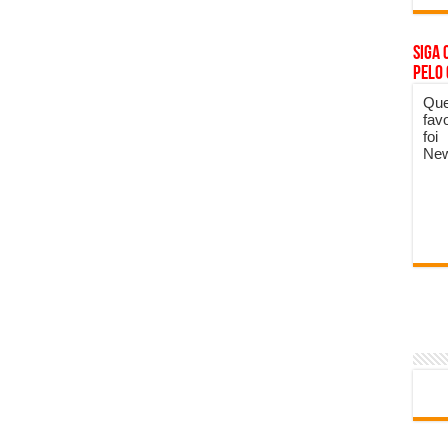
Siga 
pelo
Que
fav
foi
New