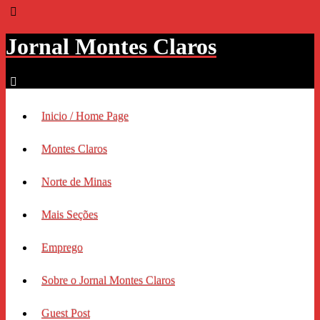
Jornal Montes Claros
Inicio / Home Page
Montes Claros
Norte de Minas
Mais Seções
Emprego
Sobre o Jornal Montes Claros
Guest Post