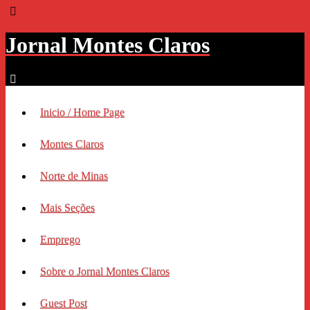
Jornal Montes Claros
Inicio / Home Page
Montes Claros
Norte de Minas
Mais Seções
Emprego
Sobre o Jornal Montes Claros
Guest Post