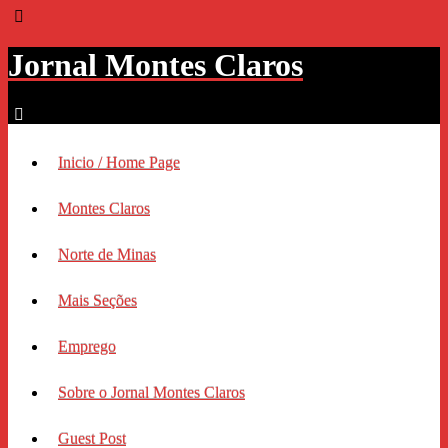
Jornal Montes Claros
Inicio / Home Page
Montes Claros
Norte de Minas
Mais Seções
Emprego
Sobre o Jornal Montes Claros
Guest Post