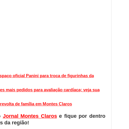
aço oficial Panini para troca de figurinhas da
s mais pedidos para avaliação cardíaca; veja sua
revolta de família em Montes Claros
o
Jornal Montes Claros
e fique por dentro
s da região!