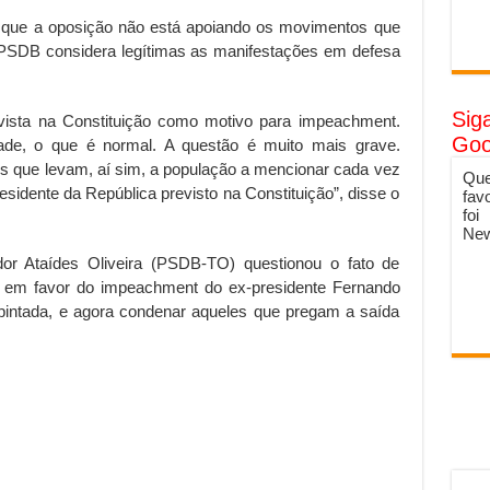
e que a oposição não está apoiando os movimentos que
PSDB considera legítimas as manifestações em defesa
Sig
vista na Constituição como motivo para impeachment.
Goo
de, o que é normal. A questão é muito mais grave.
os que levam, aí sim, a população a mencionar cada vez
Que
sidente da República previsto na Constituição”, disse o
fav
foi
New
r Ataídes Oliveira (PSDB-TO) questionou o fato de
s em favor do impeachment do ex-presidente Fernando
pintada, e agora condenar aqueles que pregam a saída