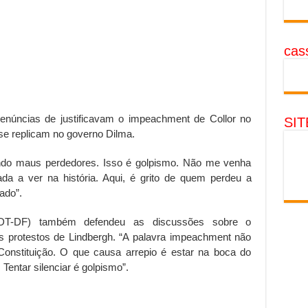
cass
 denúncias de justificavam o impeachment de Collor no
SI
 se replicam no governo Dilma.
ndo maus perdedores. Isso é golpismo. Não me venha
 a ver na história. Aqui, é grito de quem perdeu a
ado”.
DT-DF) também defendeu as discussões sobre o
protestos de Lindbergh. “A palavra impeachment não
Constituição. O que causa arrepio é estar na boca do
 Tentar silenciar é golpismo”.