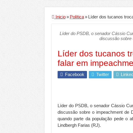
Criador de Sites ou V
Conheça a melhor emp
Inicio
»
Política
»
Líder dos tucanos troc
Segurança digital se
Líder do PSDB, o senador Cássio Cun
Mais da metade dos t
discussão sobre
Comércio Interativo
Líder dos tucanos t
PF e Emissoras Aper
falar em impeachme
De economista a refe
Marcenaria sob medi
Facebook
Twitter
Linked
Do estudo à aprovaçã
Tomada de decisão es
Investimento em ener
Líder do PSDB, o senador Cássio Cunh
discussão sobre o impeachment de D
Serralheria de Alumí
quando parte da população pede o afa
Qualidade do produt
Lindbergh Farias (RJ).
O Crescimento da Inf