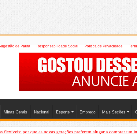
Sugestão de Pauta
Responsabilidade Social
Politica de Privacidade
Term
Minas Gerais
Nacional
Esporte
Emprego
Mais Seções
C
 flexíveis: por que as novas gerações preferem alugar a comprar um i