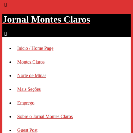
Jornal Montes Claros
Inicio / Home Page
Montes Claros
Norte de Minas
Mais Seções
Emprego
Sobre o Jornal Montes Claros
Guest Post