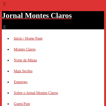
Jornal Montes Claros
Inicio / Home Page
Montes Claros
Norte de Minas
Mais Seções
Emprego
Sobre o Jornal Montes Claros
Guest Post