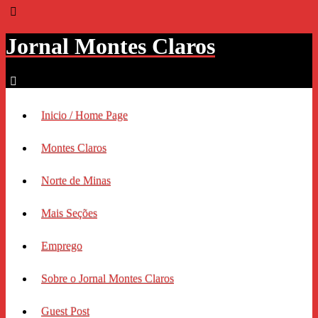
Jornal Montes Claros
Inicio / Home Page
Montes Claros
Norte de Minas
Mais Seções
Emprego
Sobre o Jornal Montes Claros
Guest Post