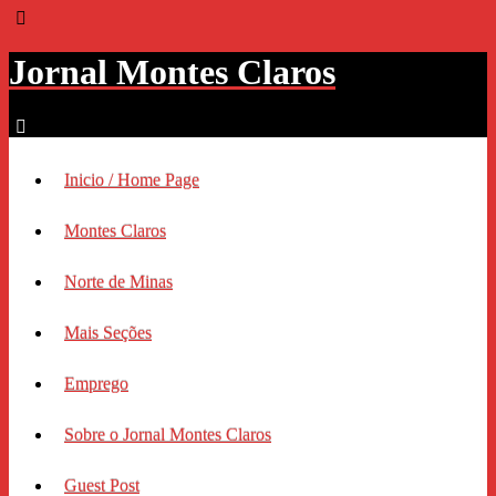
Jornal Montes Claros
Inicio / Home Page
Montes Claros
Norte de Minas
Mais Seções
Emprego
Sobre o Jornal Montes Claros
Guest Post