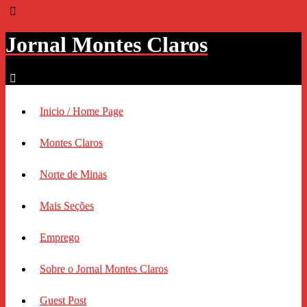
Jornal Montes Claros
Inicio / Home Page
Montes Claros
Norte de Minas
Mais Seções
Emprego
Sobre o Jornal Montes Claros
Guest Post