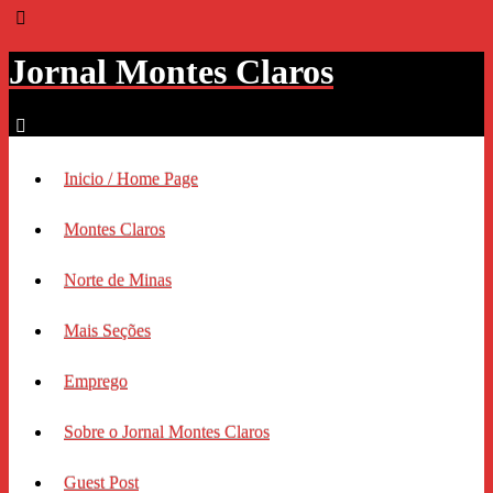
Jornal Montes Claros
Inicio / Home Page
Montes Claros
Norte de Minas
Mais Seções
Emprego
Sobre o Jornal Montes Claros
Guest Post