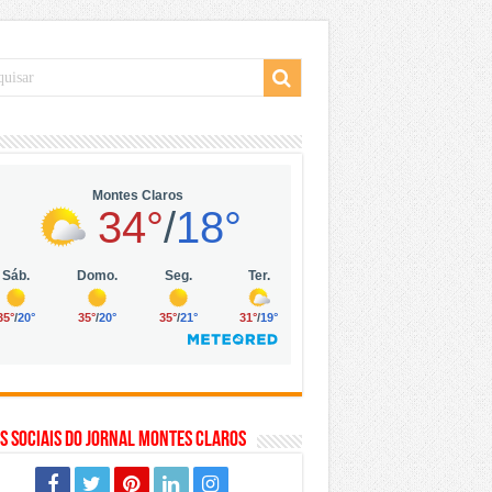
 da Vila Olímpia, em São Paulo
 mil no digital
 solar, eólica e hidrogênio verde
s Sociais do Jornal Montes Claros