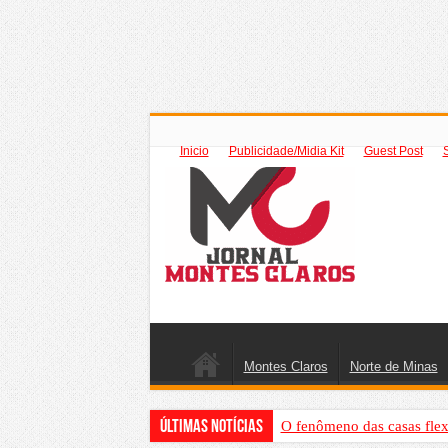
Inicio
Publicidade/Midia Kit
Guest Post
Montes Claros
Norte de Minas
Últimas Notícias
O fenômeno das casas flex