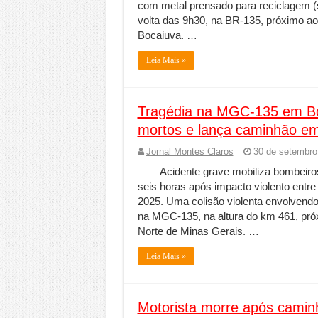
com metal prensado para reciclagem (s
volta das 9h30, na BR-135, próximo ao
Bocaiuva. …
Leia Mais »
Tragédia na MGC-135 em Boca
mortos e lança caminhão em
Jornal Montes Claros
30 de setembro
Acidente grave mobiliza bombeiros, 
seis horas após impacto violento entr
2025. Uma colisão violenta envolvend
na MGC-135, na altura do km 461, pró
Norte de Minas Gerais. …
Leia Mais »
Motorista morre após cami