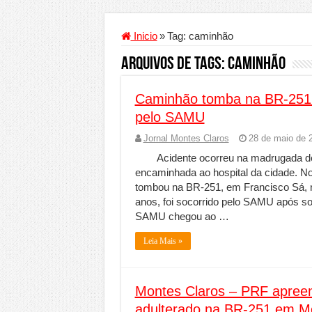
Criador de Sites ou VPS: co
Conheça a melhor empresa 
Inicio
»
Tag:
caminhão
Segurança digital se torna
Arquivos de Tags:
caminhão
Mais da metade dos trabal
Caminhão tomba na BR-251 e
Comércio Interativo ganh
pelo SAMU
PF e Emissoras Apertam o 
Jornal Montes Claros
28 de maio de 
De economista a referência
Acidente ocorreu na madrugada dest
Marcenaria sob medida: qu
encaminhada ao hospital da cidade. 
tombou na BR-251, em Francisco Sá, na
Do estudo à aprovação: com
anos, foi socorrido pelo SAMU após so
Tomada de decisão estraté
SAMU chegou ao …
Investimento em energia li
Leia Mais »
Serralheria de Alumínio vs
Qualidade do produto e p
Montes Claros – PRF apree
O Crescimento da Influênc
adulterado na BR-251 em M