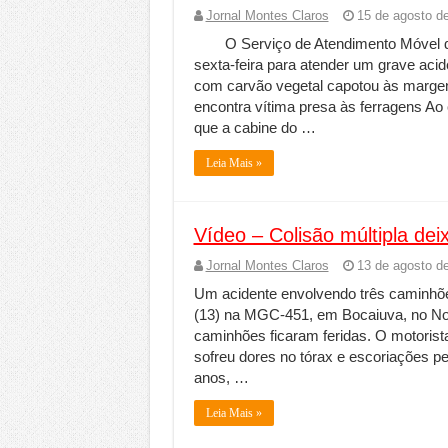
Jornal Montes Claros
15 de agosto d
O Serviço de Atendimento Móvel 
sexta-feira para atender um grave ac
com carvão vegetal capotou às marge
encontra vítima presa às ferragens Ao
que a cabine do …
Leia Mais »
Vídeo – Colisão múltipla de
Jornal Montes Claros
13 de agosto d
Um acidente envolvendo três caminhões 
(13) na MGC-451, em Bocaiuva, no No
caminhões ficaram feridas. O motoris
sofreu dores no tórax e escoriações p
anos, …
Leia Mais »