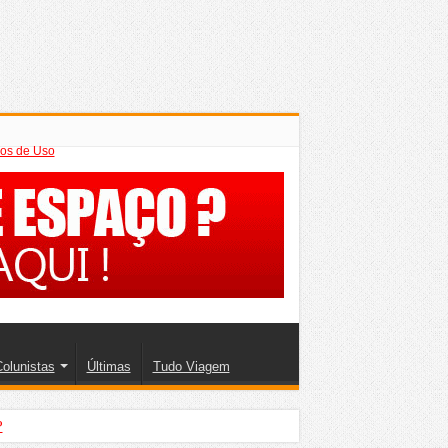
os de Uso
olunistas
Últimas
Tudo Viagem
?