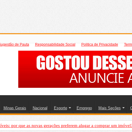
Sugestão de Pauta
Responsabilidade Social
Politica de Privacidade
Term
Minas Gerais
Nacional
Esporte
Emprego
Mais Seções
C
íveis: por que as novas gerações preferem alugar a comprar um imóvel