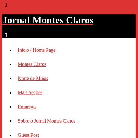
Jornal Montes Claros
Inicio / Home Page
Montes Claros
Norte de Minas
Mais Seções
Emprego
Sobre o Jornal Montes Claros
Guest Post