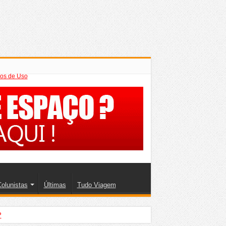
os de Uso
olunistas
Últimas
Tudo Viagem
?