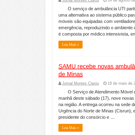
Jornal Montes Claros
14 de agosto d
O serviço de ambulância UTI part
uma alternativa ao sistema público par
móveis são equipadas com ventilador
emergência, reproduzindo o ambiente de
é composta por médico intensivista, e
Leia Mais »
SAMU recebe novas ambulânc
de Minas
Jornal Montes Claros
18 de maio de 
O Serviço de Atendimento Móvel 
manhã deste sábado (17), nove novas 
na região. A entrega ocorreu na sede 
Urgência do Norte de Minas (Cisrun),
presidente do consórcio e …
Leia Mais »