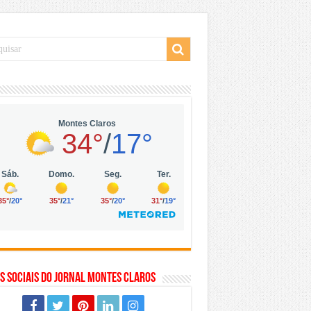
 da Vila Olímpia, em São Paulo
 mil no digital
 solar, eólica e hidrogênio verde
s Sociais do Jornal Montes Claros