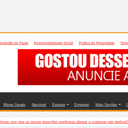
Sugestão de Pauta
Responsabilidade Social
Politica de Privacidade
Term
Minas Gerais
Nacional
Esporte
Emprego
Mais Seções
C
íveis: por que as novas gerações preferem alugar a comprar um imóvel