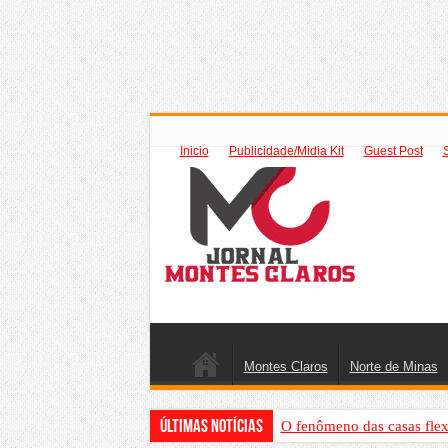
Inicio
Publicidade/Midia Kit
Guest Post
Montes Claros
Norte de Minas
Últimas Notícias
O fenômeno das casas flex