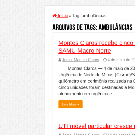
Criador de Sites ou VPS: co
Conheça a melhor empresa 
Inicio
»
Tag:
ambulâncias
Segurança digital se torna
Arquivos de Tags:
ambulâncias
Mais da metade dos trabal
Montes Claros recebe cinco
Comércio Interativo ganh
SAMU Macro Norte
PF e Emissoras Apertam o 
Jornal Montes Claros
4 de maio de 2
De economista a referência
Montes Claros — 4 de maio de 20
Marcenaria sob medida: qu
Urgência do Norte de Minas (Cisrun)
quilômetro em cerimônia realizada na úl
Do estudo à aprovação: com
cinco unidades foram destinadas a Mont
Tomada de decisão estraté
atendimento em urgência e …
Investimento em energia li
Leia Mais »
Serralheria de Alumínio vs
Qualidade do produto e p
UTI móvel particular cresce 
O Crescimento da Influênc