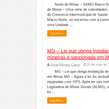
Norte de Minas – SAMU Macro Nort
de Minas – Uma série de solenidades,
do Consórcio Intermunicipal de Saúde
Macro Norte, se encerrou com a cerim
uma Unidade …
Leia Mais »
MG – Lei que obriga instal
mineiras é sancionada em M
Jornal Montes Claros
21 de maio de 
MG – Lei que obriga instalação d
em Minas MG – Agora é lei. As ambulâ
equipadas com GPS. Após ter seu veto
Legislativa de Minas Gerais (ALMG), 
foi …
Leia Mais »